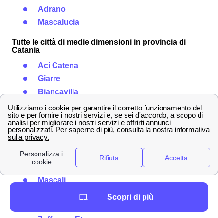
Adrano
Mascalucia
Tutte le città di medie dimensioni in provincia di
Catania
Aci Catena
Giarre
Biancavilla
Bronte
Aci Castello
Scordia
Eccon le città più piccole vicino a Catania
Palagonia
Mascali
Ramacca
Scopri di più
Randazzo