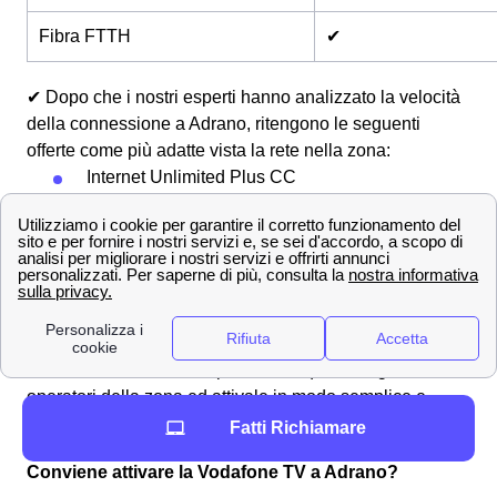
Fibra FTTH
✔
✔ Dopo che i nostri esperti hanno analizzato la velocità
della connessione a Adrano, ritengono le seguenti
offerte come più adatte vista la rete nella zona:
Internet Unlimited Plus CC
Vodafone Internet Unlimited
📞 Ottieni maggiori informazioni chiamando lo
0694804464
Offerte Vodafone a Adrano, internet fisso e mobile
Scopri le migliori offerte Vodafone per internet e
telefonia a Adrano. Comparale con quelle degli altri
operatori della zona ed attivale in modo semplice e
veloce con il nostro aiuto.
Fatti Richiamare
Conviene attivare la Vodafone TV a Adrano?