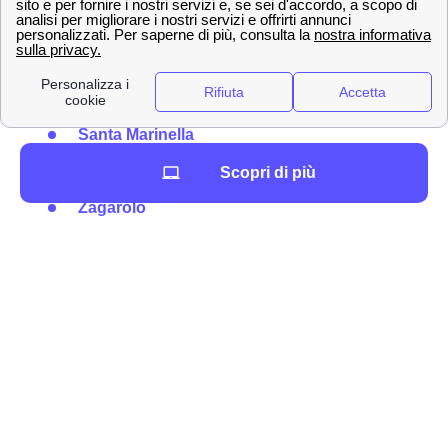
Palestrina
Colleferro
Grottaferrata
Bracciano
Santa Marinella
Scopri di più
Eccon le città più piccole vicino a Roma
Zagarolo
Rocca di Papa
Valmontone
San Cesareo
Lariano
Palombara Sabina
Campagnano di Roma
Marcellina
Trevignano Romano