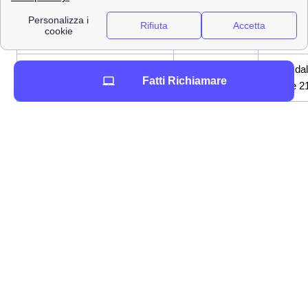
Operatore virtuale (TOBi) su
+39 349 919
Attivo 2
Whatsapp
0190
42323 o +39
Attivo dal
Servizio Clienti per aziende
Fatti Richiamare
348 200 2323
8 alle 2
Se invece è necessario inviare della documentazioni,
queste sono le caselle postali Vodafone a cui rivolgersi:
190 - Ivrea (TO) per chi ha un abbonamento
mobile
109 - Asti (AT) per chi ha un abbonamento
per telefono fisso
Area clienti e App 🗣
Infine i clienti Vodafone anziati, o i non clienti
residenti a Anzio, possono usufruire dei canali
Vodafone digitali, quali l'area clienti sul sito web e
l'app.
Sito web
vodafone.it
, dove i clienti