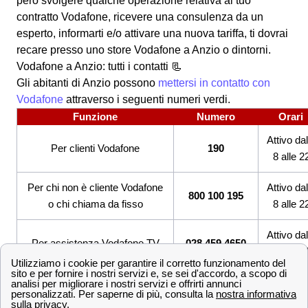
però svolgere qualche operazione relativa al tuo
contratto Vodafone, ricevere una consulenza da un
esperto, informarti e/o attivare una nuova tariffa, ti dovrai
recare presso uno store Vodafone a Anzio o dintorni.
Vodafone a Anzio: tutti i contatti 📃
Gli abitanti di Anzio possono
mettersi in contatto con
Vodafone
attraverso i seguenti numeri verdi.
Funzione
Numero
Orari
Attivo dal
Per clienti Vodafone
190
8 alle 2
Per chi non è cliente Vodafone
Attivo dal
800 100 195
o chi chiama da fisso
8 alle 2
Attivo dal
Per assistenza Vodafone TV
028 459 4650
8 alle 2
+39 349 200
Attivo dal
Servizio Clienti dall'estero
0190
8 alle 2