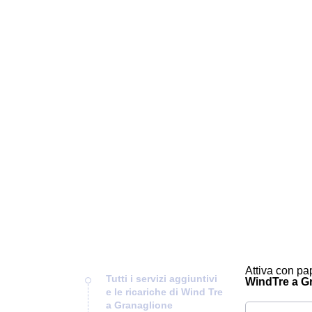
Attiva con pap
Tutti i servizi aggiuntivi
WindTre a Gra
e le ricariche di Wind Tre
a Granaglione