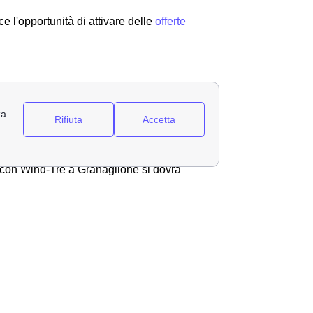
 l'opportunità di attivare delle
offerte
ornitura di dati sottoscritto con Wind Tre a
ecedenza a Granaglione. Se quindi si è
rla
a Granaglione a Wind-Tre tramite gli
orni
dalla data di attivazione come incluso
to con Wind-Tre a Granaglione si dovrà
ure direttamente dal sito. Una volta
 MILANO recapito Baggio CP 159 Milano (MI)
 il servizio clienti al 159 oppure