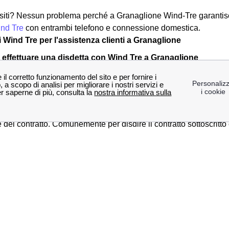
siti? Nessun problema perché a Granaglione Wind-Tre garantisce
nd Tre
con entrambi telefono e connessione domestica.
i Wind Tre per l'assistenza clienti a Granaglione
effettuare una disdetta con Wind Tre a Granaglione
ivazioni può rendersi necessario
disdire
il proprio contratto di f
 quindi interrompere la promozione che si aveva attivato in pr
presenza della
volontà
di disdire, è quindi necessario
comunica
i. È bene ricordare che si può richiedere il
recesso entro 14 gi
e del contratto. Comunemente per disdire il contratto sottoscrit
odulo di disdetta
dall'area clienti online, dall'app Wind Tre opp
 potrà:
lo via PEC all'indirizzo apposito:
[email protected]
o con una raccomandata A/R indirizzata a WIND Tre S.p.A. CD
a, è anche possibile disdire con WindTre a Granaglione chiamando