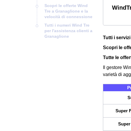
Scopri le offerte Wind
WindTr
Tre a Granaglione e la
velocità di connessione
Tutti i numeri Wind Tre
per l'assistenza clienti a
Granaglione
Tutti i servi
Scopri le of
Tutte le off
Il gestore Wi
varietà di agg
P
S
Super F
Super 