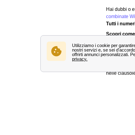
Hai dubbi o e
combinate Wi
Tutti i numer
Scopri come 
Per varie mot
Granaglione e
acclarata la 
appositi canal
nelle clausol
scaricare il
m
compilatolo si
📧 Inviar
✉Spedirl
20152
In alternativ