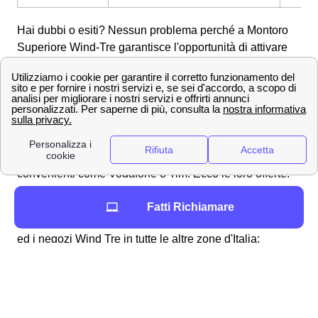
Hai dubbi o esiti? Nessun problema perché a Montoro
Superiore Wind-Tre garantisce l'opportunità di attivare
delle
offerte combinate Wind Tre
con entrambi telefono e
connessione domestica.
Altre offerte a Montoro Superiore con altri operatori
telefonici
Nella città di Montoro Superiore oltre a Wind Tre sono
presenti anche altri operatori con offerte altrettanto
convenienti come Vodafone o Tim.
Ecco le loro offerte:
Clicca qui per trovare tutti gli store WindTre nella
Fatti Richiamare
provincia di Avellino Inoltre puoi anche trovare le offerte
ed i negozi Wind Tre in tutte le altre zone d'Italia:
Tutti i numeri Wind Tre per l'assistenza clienti a
Montoro Superiore
Scopri come effettuare una disdetta con Wind Tre a
Montoro Superiore