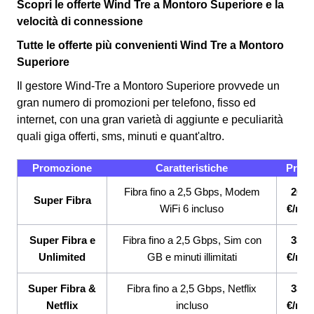
Scopri le offerte Wind Tre a Montoro Superiore e la
velocità di connessione
Tutte le offerte più convenienti Wind Tre a Montoro
Superiore
Il gestore Wind-Tre a Montoro Superiore provvede un
gran numero di promozioni per telefono, fisso ed
internet, con una gran varietà di aggiunte e peculiarità
quali giga offerti, sms, minuti e quant'altro.
Promozione
Caratteristiche
Prez
Fibra fino a 2,5 Gbps, Modem
26,9
Super Fibra
WiFi 6 incluso
€/me
Super Fibra e
Fibra fino a 2,5 Gbps, Sim con
33,9
Unlimited
GB e minuti illimitati
€/me
Super Fibra &
Fibra fino a 2,5 Gbps, Netflix
33,9
Netflix
incluso
€/me