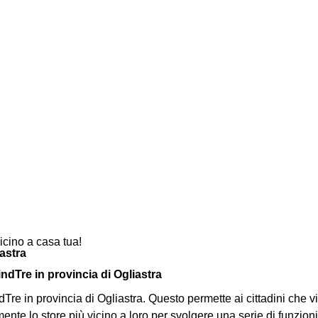
vicino a casa tua!
iastra
WindTre in provincia di Ogliastra
Tre in provincia di Ogliastra. Questo permette ai cittadini che v
te lo store più vicino a loro per svolgere una serie di funzioni 