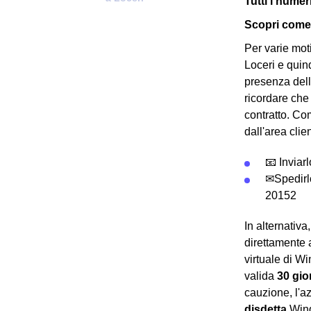
Tutti i numer
Scopri come 
Per varie mot
Loceri e quin
presenza del
ricordare che 
contratto. Co
dall'area clie
📧 Inviar
✉Spedirl
20152
In alternativ
direttamente 
virtuale di W
valida
30 gio
cauzione, l'a
disdetta
Wind