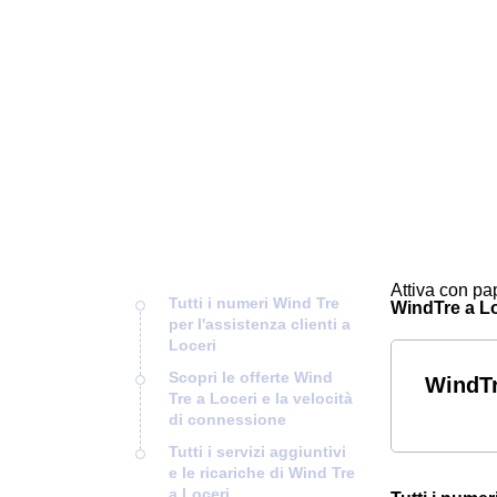
Attiva con pap
Tutti i numeri Wind Tre
WindTre a Loc
per l'assistenza clienti a
Loceri
Scopri le offerte Wind
WindTr
Tre a Loceri e la velocità
di connessione
Tutti i servizi aggiuntivi
e le ricariche di Wind Tre
a Loceri