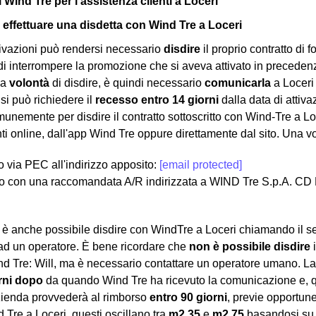
i Wind Tre per l'assistenza clienti a Loceri
effettuare una disdetta con Wind Tre a Loceri
ivazioni può rendersi necessario
disdire
il proprio contratto di f
di interrompere la promozione che si aveva attivato in precedenza
la
volontà
di disdire, è quindi necessario
comunicarla
a Loceri 
si può richiedere il
recesso entro 14 giorni
dalla data di attiv
munemente per disdire il contratto sottoscritto con Wind-Tre a Loc
nti online, dall'app Wind Tre oppure direttamente dal sito. Una vo
lo via PEC all'indirizzo apposito:
[email protected]
o con una raccomandata A/R indirizzata a WIND Tre S.p.A. CD
a, è anche possibile disdire con WindTre a Loceri chiamando il s
ad un operatore. È bene ricordare che
non è possibile disdire
i
ind Tre: Will, ma è necessario contattare un operatore umano. La 
rni dopo
da quando Wind Tre ha ricevuto la comunicazione e, 
zienda provvederà al rimborso
entro 90 giorni
, previe opportune 
 Tre a Loceri, questi oscillano tra
m2 35
e
m2 75
basandosi su 