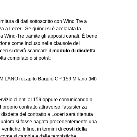
ornitura di dati sottoscritto con Wind Tre a
 a Loceri. Se quindi si è acclarata la
a Wind-Tre tramite gli appositi canali. È bene
azione come incluso nelle clausole del
eri si dovrà scaricare il
modulo di disdetta
lta compilatolo si potrà:
 MILANO recapito Baggio CP 159 Milano (MI)
ervizio clienti al 159 oppure comunicandolo
l proprio contratto attraverso l'assistenza
disdetta del contratto a Loceri sarà ritenuta
qualora si fosse pagata precedentemente una
verifiche. Infine, in termini di
costi della
come si cambia e dalle tempistiche.