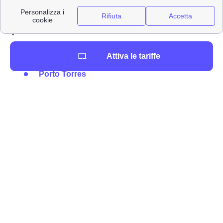
Ecco la lista dei principali negozi WindTre in
provincia di Sassari
Sassari
Attiva le tariffe
Alghero
Porto Torres
Ittiri
Olmedo
La lista delle città di media dimensione della
provincia di Sassari
Bono
Pattada
Pozzomaggiore
Villanova Monteleone
Stintino
La lista delle principali in provicia di Sassari