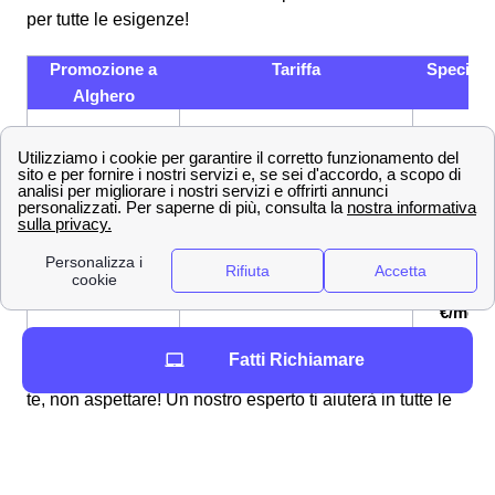
per tutte le esigenze!
Promozione a
Tariffa
Specifici
Alghero
200 GB, Minuti e SMS
12,99
Young+ 5G
illimitati
€/mese
120 GB, Minuti illimitati, 200
9,99
Junior Crew
SMS
€/mese
9,99
Junior+ 5G
100 GB, Minuti illimitati
€/mese
Fatti Richiamare
Se hai visto la promozione Wind Tre a Alghero adatta a
te, non aspettare! Un nostro esperto ti aiuterà in tutte le
tappe per attivarla senza intoppi o problemi! Qualora
nessuna delle promozioni facesse al caso tuo, nessun
problema! Wind Tre offre tanti servizi a Alghero cosicché