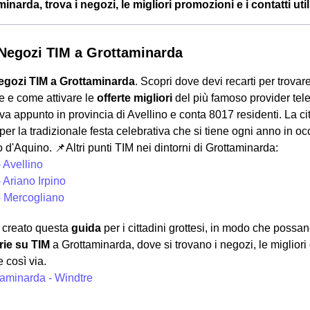
inarda, trova i negozi, le migliori promozioni e i contatti util
i Negozi TIM a Grottaminarda
egozi TIM a Grottaminarda
. Scopri dove devi recarti per trova
te e come attivare le
offerte migliori
del più famoso provider tele
ova appunto in provincia di Avellino e conta 8017 residenti. La c
per la tradizionale festa celebrativa che si tiene ogni anno in o
 d'Aquino.
📌Altri punti TIM nei dintorni di Grottaminarda:
 Avellino
 Ariano Irpino
- Mercogliano
creato questa
guida
per i cittadini grottesi, in modo che poss
ie su TIM
a Grottaminarda, dove si trovano i negozi, le migliori 
 così via.
taminarda - Windtre