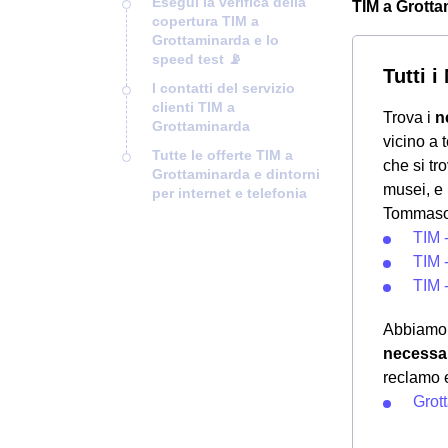
Esegui la verifica della
TIM a Grottam
copertura TIM a
Grottaminarda e lo
speed test 📡
Tutti 
I contatti del servizio
clienti TIM a
Trova i
n
Grottaminarda
vicino a 
Tutte le offerte TIM a
che si tr
Grottaminarda e dintorni
musei, e 
per internet e telefonia
Tommaso
TIM -
TIM -
TIM 
Abbiamo 
necessar
reclamo e
Grot