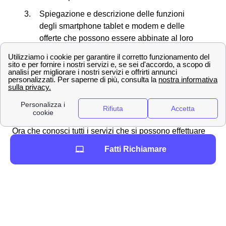
Spiegazione e descrizione delle funzioni
degli smartphone tablet e modem e delle
offerte che possono essere abbinate al loro
acquisto
Creazione di una nuova SIM in caso di
smarrimento o furto del proprio cellulare
Richiesta di necessità di allacciare la rete a
Telecom presso case di nuova costruzione
Ora che conosci tutti i servizi che si possono effettuare
presso gli store TIM nella provincia di Rimini (RN),
Fatti Richiamare
vediamo insieme dove si trova il negozio più vicino a te!
Le principali città in provincia di Rimini
Rimini
Riccione