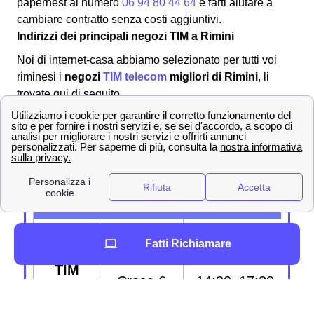
papernest al numero
06 94 80 44 64
e farti aiutare a
cambiare contratto senza costi aggiuntivi.
Indirizzi dei principali negozi TIM a Rimini
Noi di internet-casa abbiamo selezionato per tutti voi
riminesi i
negozi
TIM telecom
migliori di Rimini
, li
trovate qui di seguito.
Sportelli TIM a Rimini
Centri
Indirizzo
Orari di
C
TIM a
apertura
arr
Rimini
Piazzale
Lun -Ven:
ve
Fatti Richiamare
Centro
Benedetto
9:00–12:30 e
s
TIM
Croce 6
14:30–17:30
ma