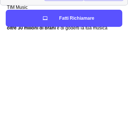
TIM Music
Uno dei servizi extra più in voga è senza dubbio
TIM
Fatti Richiamare
Music
che permette ai clienti morcianesi di ascoltare
oltre 30 milioni di brani
e di goderti la tua musica
preferita ovunque.
TIM Box Decoder
Un altro servizio offerto ai residenti morcianesi è
TIM
Box
che permette al cliente di far uso di un decoder con
sistema operativo android per la visione di contenuti
streaming sulla propria TV. L'uso di
TIM Box a
Morciano di Romagna
permette l'accesso ad un gran
numero di contenuti che spaziano dai film alle serie tv
sino allo sport. Inoltre, il decoder di TIM garantisce
l'accesso e l'uso anche di tutte le più popolari
piattaforme di streaming quali Netflix, Prime Video o
DAZN.
I contatti dell'assistenza clienti TIM a Morciano di
Romagna