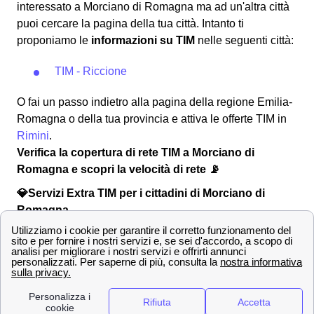
interessato a Morciano di Romagna ma ad un'altra città
puoi cercare la pagina della tua città. Intanto ti
proponiamo le
informazioni su TIM
nelle seguenti città:
TIM - Riccione
O fai un passo indietro alla pagina della regione Emilia-
Romagna o della tua provincia e attiva le offerte TIM in
Rimini
.
Verifica la copertura di rete TIM a Morciano di
Romagna e scopri la velocità di rete 📡
💎Servizi Extra TIM per i cittadini di Morciano di
Romagna
Oltre ai tanti vantaggi offerti nelle numerose
proposte
TIM a Morciano di Romagna
, gli abbonati morcianesi
avranno anche la possibilità di usufruire dei tanti
servizi
extra TIM
che i clienti TIM possono scegliere a Morciano
di Romagna.