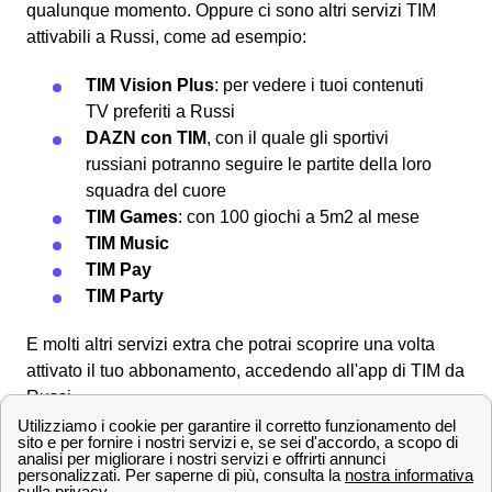
qualunque momento. Oppure ci sono altri servizi TIM
attivabili a Russi, come ad esempio:
TIM Vision Plus
: per vedere i tuoi contenuti
TV preferiti a Russi
DAZN con TIM
, con il quale gli sportivi
russiani potranno seguire le partite della loro
squadra del cuore
TIM Games
: con 100 giochi a 5m2 al mese
TIM Music
TIM Pay
TIM Party
E molti altri servizi extra che potrai scoprire una volta
attivato il tuo abbonamento, accedendo all'app di TIM da
Russi.
I contatti del servizio clienti TIM a Russi
Qui trovi tutti i numeri verdi e i contatti di TIM a Russi per
poter parlare con il servizio clienti, attivare o disattivare