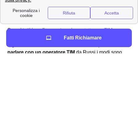
le offerte o risolvere eventuali problemi.
Numeri utili TIM a Russi
Scopri tutti i modi per entrare in
contatto con TIM
a
Russi. I 12306 russiani possono farlo per svariate
Fatti Richiamare
ragioni ed in svariati modi. Andiamo a scoprirli. Per
parlare con un operatore TIM
da Russi i modi sono
semplici:
TIM Contatti
Numero da
chiamare
Servizio Clienti Linea Fissa
187
Servizio Clienti Mobile
119
Servizio Clienti Linea Fissa
+39 028 5951 o +39 0
dall'estero
36 881