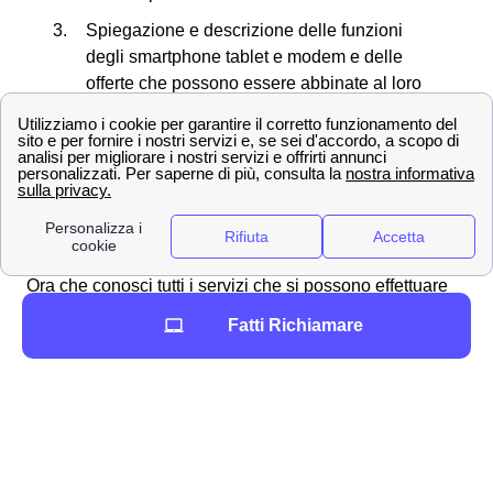
Spiegazione e descrizione delle funzioni
degli smartphone tablet e modem e delle
offerte che possono essere abbinate al loro
acquisto
Creazione di una nuova SIM in caso di
smarrimento o furto del proprio cellulare
Richiesta di necessità di allacciare la rete a
Telecom presso case di nuova costruzione
Ora che conosci tutti i servizi che si possono effettuare
presso gli store TIM nella provincia di Siena (SI),
Fatti Richiamare
vediamo insieme dove si trova il negozio più vicino a te!
Le principali città in provincia di Siena
Siena
Poggibonsi