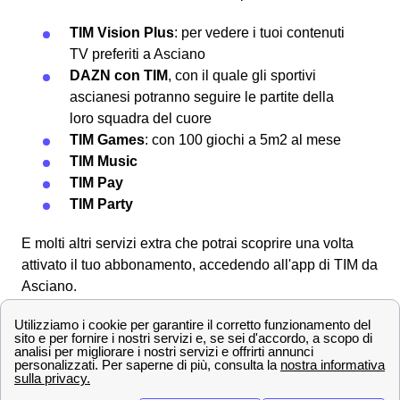
TIM Vision Plus
: per vedere i tuoi contenuti
TV preferiti a Asciano
DAZN con TIM
, con il quale gli sportivi
ascianesi potranno seguire le partite della
loro squadra del cuore
TIM Games
: con 100 giochi a 5m2 al mese
TIM Music
TIM Pay
TIM Party
E molti altri servizi extra che potrai scoprire una volta
attivato il tuo abbonamento, accedendo all'app di TIM da
Asciano.
I contatti del servizio clienti TIM a Asciano
Qui trovi tutti i numeri verdi e i contatti di TIM a Asciano
per poter parlare con il servizio clienti, attivare o
disattivare le offerte o risolvere eventuali problemi.