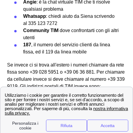
Angie
: è la chat virtuale TIM che ti risolve
qualsiasi problema
Whatsapp
: chiedi aiuto da Siena scrivendo
al 335 123 7272
Community TIM
dove confrontarti con gli altri
utenti
187
, il numero del servizio clienti da linea
fissa, ed il 119 da linea mobile
Se invece ci si trova all'estero i numeri chiamare da rete
fissa sono +39 028 5951 o +39 06 36 881. Per chiamare
da cellulare invece si deve chiamare al numero +39 339
9119. Gli indirizzi postali di TIM invece sono:
Mobile - Casella Postale 555, 00054,
Fiumicino, RM
Fisso - Casella Postale 111, 00054,
Fiumicino, RM
Come sporgere un reclamo a TIM Siena 📩