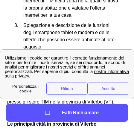
internet di TIM nella zona nella quale si trova
la propria abitazione e valutare l'offerta
internet per la tua casa
Spiegazione e descrizione delle funzioni
degli smartphone tablet e modem e delle
offerte che possono essere abbinate al loro
acquisto
Creazione di una nuova SIM in caso di
smarrimento o furto del proprio cellulare
Richiesta di necessità di allacciare la rete a
Telecom presso case di nuova costruzione
Ora che conosci tutti i servizi che si possono effettuare
presso gli store TIM nella provincia di Viterbo (VT),
vediamo insieme dove si trova il negozio più vicino a te!
Fatti Richiamare
Le principali città in provincia di Viterbo
Viterbo