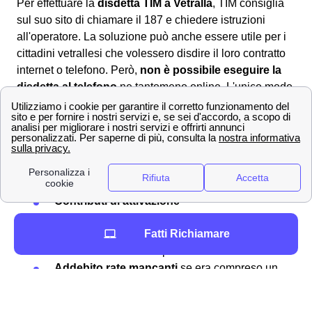
Per effettuare la
disdetta TIM a Vetralla
, TIM consiglia
sul suo sito di chiamare il 187 e chiedere istruzioni
all'operatore. La soluzione può anche essere utile per i
cittadini vetrallesi che volessero disdire il loro contratto
internet o telefono. Però,
non è possibile eseguire la
disdetta al telefono
ne tantomeno online. L'unico modo
per i cittadini vetrallesi è quello di scaricare il
modulo
per la disdetta TIM
corretto online, compilarlo ed
inviarlo
al provider
all'indirizzo postale per la disdetta. Spesso
la
disdetta TIM non è gratuita
, ti saranno addebitati a
Vetralla i seguenti costi:
Contributi di attivazione
Contributi di disattivazione
Fatti Richiamare
Penali per eventuale
mancata riconsegna
del router
o altre componenti
Addebito rate mancanti
se era compreso un
prodotto a rate