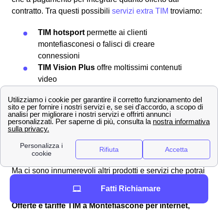
contratto. Tra questi possibili
servizi extra TIM
troviamo:
TIM hotsport
permette ai clienti
montefiasconesi o falisci di creare
connessioni
TIM Vision Plus
offre moltissimi contenuti
video
TIM DAZN
ti offre lo spettacolo delle migliori
partite per i tifosi montefiasconesi o falisci
TIM Games
ha oltre 100 giochi disponibili a
5m2 al mese
TIM Music
per ascoltare tutta la tua musica
preferita
Ma ci sono innumerevoli altri prodotti e servizi che potrai
trovare dopo aver sottoscritto il tuo
abbonamento TIM
Fatti Richiamare
tramite l'app apposito.
Offerte e tariffe TIM a Montefiascone per internet,
WiFi e rete mobile