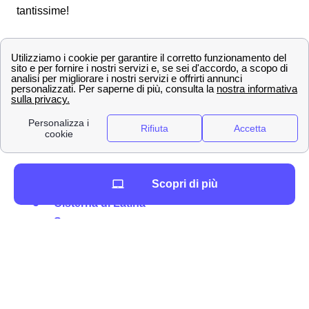
tantissime!
La lista delle principali città in provincia di Latina
Latina
Aprilia
Terracina
Fondi
Formia
Tutte le città di medie dimensioni in provincia di
Latina
Scopri di più
Cisterna di Latina
Sezze
Sabaudia
Gaeta
Priverno
Eccon le città più piccole vicino a Latina