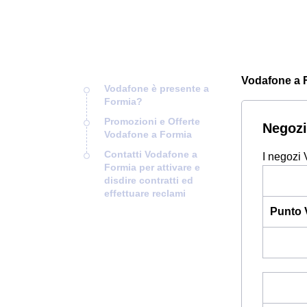
Vodafone a Fo
Vodafone è presente a
Formia?
Promozioni e Offerte
Negozi
Vodafone a Formia
Contatti Vodafone a
I negozi 
Formia per attivare e
disdire contratti ed
effettuare reclami
Punto 