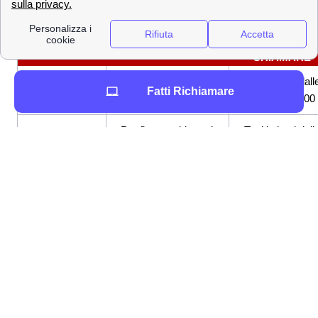
operatore Vodafone, virtuale o reale, attraverso i
seguenti Numeri Verdi.
NUMERO VERDE
A COSA SERVE
QUANDO
CHIAMARE
Tutti i giorni dall
190
Per clienti Vodafone
Fatti Richiamare
8:00 alle 22:00
Per fisso o chi non è
Tutti i giorni dall
800 100 195
cliente Vodafone
8:00 alle 22:00
+39 349 200
Servizio Clienti
Tutti i giorni dall
0190
dall'estero
8:00 alle 22:00
+39 349 919
Servizio gratuito su
Tutti i giorni 24h
0190
Whatsapp
Per assistenza
Tutti i giorni dall
028 459 4650
Vodafone TV
8:00 alle 21:00