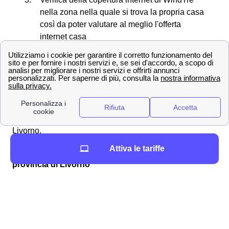
nella zona nella quale si trova la propria casa
così da poter valutare al meglio l'offerta
internet casa
Creazione di una nuova SIM in caso di
smarrimento o furto del proprio cellulare
Informazioni riguardo al bonus internet e pc
offerto dallo Stato
Scopriamo ora insieme tutti i negozi in provincia di
Livorno.
Attiva le tariffe
Ecco la lista dei principali negozi WindTre in
provincia di Livorno
Livorno
Piombino
La lista delle città di media dimensione della
provincia di Livorno