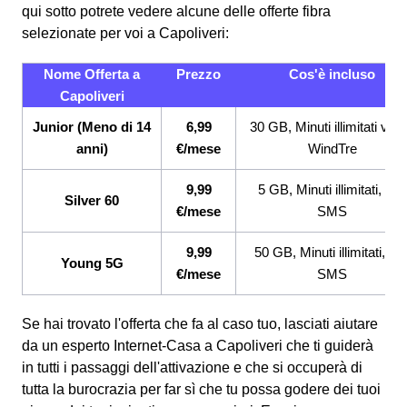
qui sotto potrete vedere alcune delle offerte fibra
selezionate per voi a Capoliveri:
Nome Offerta a
Prezzo
Cos'è incluso
Capoliveri
Junior (Meno di 14
6,99
30 GB, Minuti illimitati ver
anni)
€/mese
WindTre
9,99
5 GB, Minuti illimitati, 200
Silver 60
€/mese
SMS
9,99
50 GB, Minuti illimitati, 20
Young 5G
€/mese
SMS
Se hai trovato l'offerta che fa al caso tuo, lasciati aiutare
da un esperto Internet-Casa a Capoliveri che ti guiderà
in tutti i passaggi dell'attivazione e che si occuperà di
tutta la burocrazia per far sì che tu possa godere dei tuoi