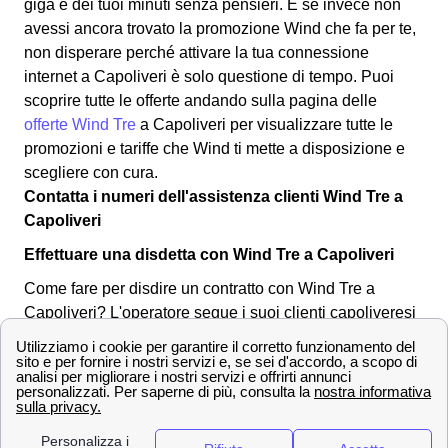
giga e dei tuoi minuti senza pensieri. E se invece non
avessi ancora trovato la promozione Wind che fa per te,
non disperare perché attivare la tua connessione
internet a Capoliveri è solo questione di tempo. Puoi
scoprire tutte le offerte andando sulla pagina delle
offerte Wind Tre
a Capoliveri per visualizzare tutte le
promozioni e tariffe che Wind ti mette a disposizione e
scegliere con cura.
Contatta i numeri dell'assistenza clienti Wind Tre a
Capoliveri
Effettuare una disdetta con Wind Tre a Capoliveri
Come fare per disdire un contratto con Wind Tre a
Capoliveri? L'operatore segue i suoi clienti capoliveresi
in tutte le operazioni necessarie, anche per la disdetta di
un abbonamento o tariffa. Puoi effettuare una disdetta in
qualsiasi momento, l'importante è inviare una
comunicazione per tempo all'operatore a Capoliveri.
Ecco qua sotto alcuni dei canali utilizzabili: