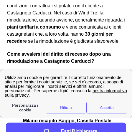
condizioni contrattuali stipulate con il cliente a
Castagneto Carducci. Nel caso di Wind Tre, la
rimodulazione, quando avviene, generalmente riguarda i
piani tariffari a consumo
e viene comunicata ai clienti
castagnetani che, a loro volta, hanno
30 giorni per
recedere
se la rimodulazione è giudicata sfavorevole.
Come avvalersi del diritto di recesso dopo una
rimodulazione a Castagneto Carducci?
Entro i
30 giorni
, il recesso dal contratto rimodulato alle
nuove condizioni è
senza penali né costi
per i clienti
castagnetani. Per comunicare la volontà di recesso si
dovrà utilizzare uno dei seguenti canali:
Servizio clienti Wind-Tre: contattabile al
159
PEC all'indirizzo:
[email protected]
Raccomandata A/R a:
Wind Tre S.p.A. CD
Milano recapito Baggio, Casella Postale
159, 20152 Milano (MI)
Fatti Richiamare