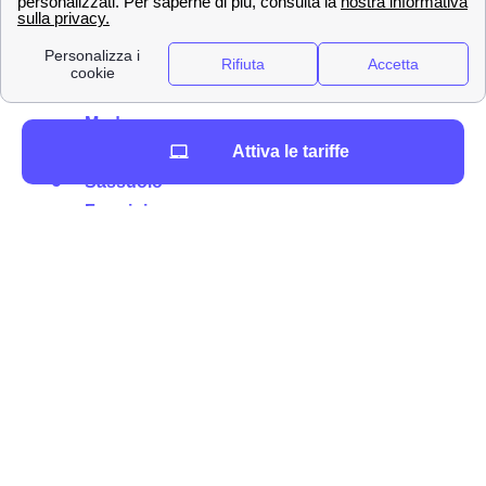
Modena.
Ecco la lista dei principali negozi WindTre in
provincia di Modena
Modena
Attiva le tariffe
Carpi
Sassuolo
Formigine
Castelfranco Emilia
Vignola
La lista delle città di media dimensione della
provincia di Modena
Mirandola
Maranello
Pavullo nel Frignano
Nonantola
Finale Emilia