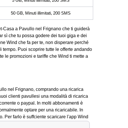
5 GB, Minuti illimitati, 200 SMS
50 GB, Minuti illimitati, 200 SMS
rnet-Casa a Pavullo nel Frignano che ti guiderà
far sì che tu possa godere dei tuoi giga e dei
one Wind che fa per te, non disperare perché
i tempo. Puoi scoprire tutte le offerte andando
e le promozioni e tariffe che Wind ti mette a
vullo nel Frignano, comprando una ricarica
uoi clienti pavullesi una modalità di ricarica
o corrente o paypal. In molti abbonamenti è
normalmente optare per una ricaricabile. In
uo. Per farlo è suffciente scaricare l'app Wind
formazioni su come
verificare il credito residuo