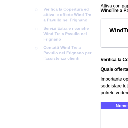
Attiva con pap
Verifica la Copertura ed
WindTre a Pav
attiva le offerte Wind Tre
a Pavullo nel Frignano
Servizi Extra e ricariche
WindTr
Wind Tre a Pavullo nel
Frignano
Contatti Wind Tre a
Pavullo nel Frignano per
l'assistenza clienti
Verifica la C
Quale offert
Importante op
soddisfare tut
potrete veder
Nome 