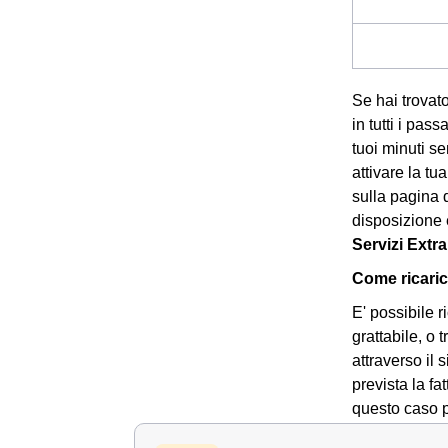
Se hai trovato
in tutti i pas
tuoi minuti s
attivare la t
sulla pagina 
disposizione 
Servizi Extr
Come ricaric
E' possibile 
grattabile, o 
attraverso il 
prevista la fa
questo caso pe
Tre e acceder