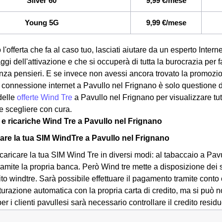
Silver 60
9,99 €/mese
Young 5G
9,99 €/mese
 l'offerta che fa al caso tuo, lasciati aiutare da un esperto Inte
saggi dell'attivazione e che si occuperà di tutta la burocrazia per 
enza pensieri. E se invece non avessi ancora trovato la promozi
ua connessione internet a Pavullo nel Frignano è solo questione d
delle
offerte Wind Tre
a Pavullo nel Frignano per visualizzare tutt
e scegliere con cura.
a e ricariche Wind Tre a Pavullo nel Frignano
are la tua SIM WindTre a Pavullo nel Frignano
ricaricare la tua SIM Wind Tre in diversi modi: al tabaccaio a Pa
tramite la propria banca. Però Wind tre mette a disposizione dei s
sito windtre. Sarà possibile effettuare il pagamento tramite cont
tturazione automatica con la propria carta di credito, ma si può 
r i clienti pavullesi sarà necessario controllare il credito resid
e con i propri dati alla sezione credito residuo. Per ulteriori in