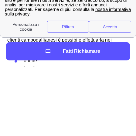
Ecco come vedere il credito residuo e ricaricare con
WindTre a Campogalliano
Se la tua SIM Wind Tre a Campogalliano rimane senza
credito residuo dovrai effettuare una ricarica, per tutti i
clienti campogallianesi è possibile effettuarla nei
seguenti modi:
Fatti Richiamare
online
tramite app
con il
Bancomat
/Postamat
nei negozi Wind Tre
con l'
home banking
.
L'importante in ogni caso è comunicare i seguenti dati:
numero di telefono, importo della ricarica e modalità di
pagamento.
Come verificare se è stata effettuata la ricarica a
Campogalliano?