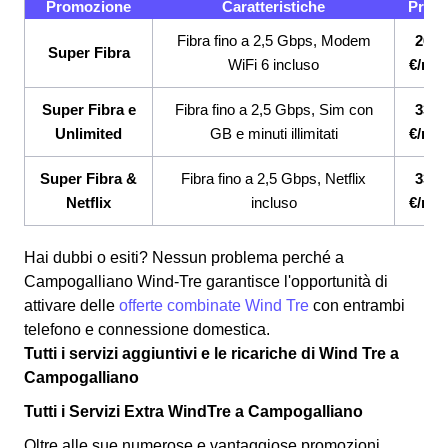
Promozione
Caratteristiche
Prez
Fibra fino a 2,5 Gbps, Modem
26,9
Super Fibra
WiFi 6 incluso
€/me
Super Fibra e
Fibra fino a 2,5 Gbps, Sim con
33,9
Unlimited
GB e minuti illimitati
€/me
Super Fibra &
Fibra fino a 2,5 Gbps, Netflix
33,9
Netflix
incluso
€/me
Hai dubbi o esiti? Nessun problema perché a
Campogalliano Wind-Tre garantisce l'opportunità di
attivare delle
offerte combinate Wind Tre
con entrambi
telefono e connessione domestica.
Tutti i servizi aggiuntivi e le ricariche di Wind Tre a
Campogalliano
Tutti i Servizi Extra WindTre a Campogalliano
Oltre alle sue numerose e vantaggiose promozioni,