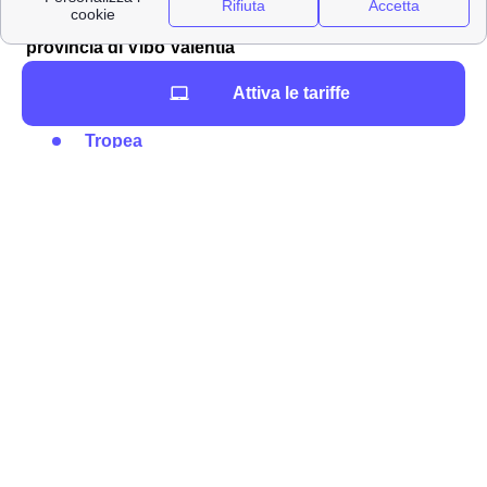
Ecco la lista dei principali negozi WindTre in
provincia di Vibo Valentia
Vibo Valentia
Attiva le tariffe
Pizzo
Tropea
Nicotera
Ricadi
La lista delle città di media dimensione della
provincia di Vibo Valentia
San Calogero
Limbadi
San Costantino Calabro
Drapia
Filandari
La lista delle principali in provicia di Vibo Valentia