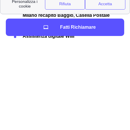
PEC all'indirizzo:
[email protected]
Raccomandata A/R a:
Wind Tre S.p.A. CD
Milano recapito Baggio, Casella Postale
159, 20152 Milano (MI)
Fatti Richiamare
Punto Wind-Tre a San Costantino Calabro
Assistenza digitale Willi
La
rimodulazione di Wind Tre
è già avvenuta
nell'autunno 2020 così come è già occorsa ugualmente
con TIM e Vodafone a San Costantino Calabro. In
quest'ottica è importante ricordare che i clienti
sancostantinesi di Wind-Tre possono controllare il
costo
della loro offerta
tramite l'area clienti online oppure con
l'app.
Informazioni di contatto di Wind-Tre a San
Costantino Calabro (89851)
Per i più svariati motivi può occorrere di dover contattare
il gestore e i suoi operatori per un problema a San
Costantino Calabro. A questo scopo, Wind-Tre mette a