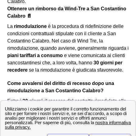
Calabro.
Ottenere un rimborso da Wind-Tre a San Costantino
Calabro 📄
La
rimodulazione
è la procedura di ridefinizione delle
condizioni contrattuali stipulate con il cliente a San
Costantino Calabro. Nel caso di Wind Tre, la
rimodulazione, quando avviene, generalmente riguarda i
piani tariffari a consumo
e viene comunicata ai clienti
sancostantinesi che, a loro volta, hanno
30 giorni per
recedere
se la rimodulazione è giudicata sfavorevole.
Come avvalersi del diritto di recesso dopo una
rimodulazione a San Costantino Calabro?
Entro i
30 giorni
, il recesso dal contratto rimodulato alle
nuove condizioni è
senza penali né costi
per i clienti
sancostantinesi. Per comunicare la volontà di recesso si
dovrà utilizzare uno dei seguenti canali:
Servizio clienti Wind-Tre: contattabile al
159