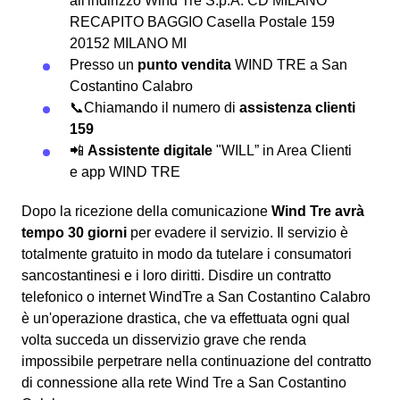
all'indirizzo Wind Tre S.p.A. CD MILANO
RECAPITO BAGGIO Casella Postale 159
20152 MILANO MI
Presso un
punto vendita
WIND TRE a San
Costantino Calabro
📞Chiamando il numero di
assistenza clienti
159
📲
Assistente digitale
"WILL” in Area Clienti
e app WIND TRE
Dopo la ricezione della comunicazione
Wind Tre avrà
tempo 30 giorni
per evadere il servizio. Il servizio è
totalmente gratuito in modo da tutelare i consumatori
sancostantinesi e i loro diritti. Disdire un contratto
telefonico o internet WindTre a San Costantino Calabro
è un'operazione drastica, che va effettuata ogni qual
volta succeda un disservizio grave che renda
impossibile perpetrare nella continuazione del contratto
di connessione alla rete Wind Tre a San Costantino