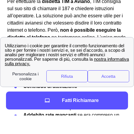
Per effettuare la
disdetta TIM a Aviano
, TIM consiglia
sul suo sito di chiamare il 187 e chiedere istruzioni
all'operatore. La soluzione può anche essere utile per i
cittadini avianesi che volessero disdire il loro contratto
internet o telefono. Però,
non è possibile eseguire la
disdetta al telefono
ne tantomeno online. L'unico modo
per i cittadini avianesi è quello di scaricare il
modulo per
la disdetta TIM
corretto online, compilarlo ed
inviarlo al
provider
all'indirizzo postale per la disdetta. Spesso la
disdetta TIM non è gratuita
, ti saranno addebitati a
Aviano i seguenti costi:
Contributi di attivazione
Contributi di disattivazione
Fatti Richiamare
Penali per eventuale
mancata riconsegna
del router
o altre componenti
Addebito rate mancanti
se era compreso un
prodotto a rate