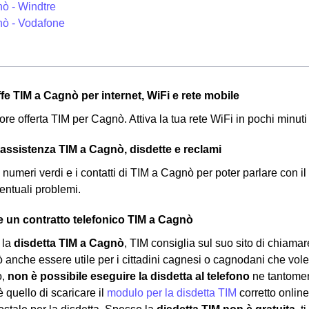
ò - Windtre
ò - Vodafone
iffe TIM a Cagnò per internet, WiFi e rete mobile
ore offerta TIM per Cagnò. Attiva la tua rete WiFi in pochi minut
l'assistenza TIM a Cagnò, disdette e reclami
 i numeri verdi e i contatti di TIM a Cagnò per poter parlare con il s
ventuali problemi.
 un contratto telefonico TIM a Cagnò
 la
disdetta TIM a Cagnò
, TIM consiglia sul suo sito di chiamare
anche essere utile per i cittadini cagnesi o cagnodani che voless
ò,
non è possibile eseguire la disdetta al telefono
ne tantomeno
 quello di scaricare il
modulo per la disdetta TIM
corretto onlin