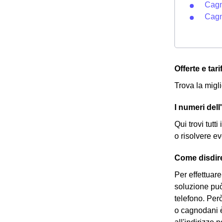
Cagn
Cagn
Offerte e tar
Trova la migli
I numeri del
Qui trovi tutti
o risolvere e
Come disdire
Per effettuare
soluzione può 
telefono. Per
o cagnodani è