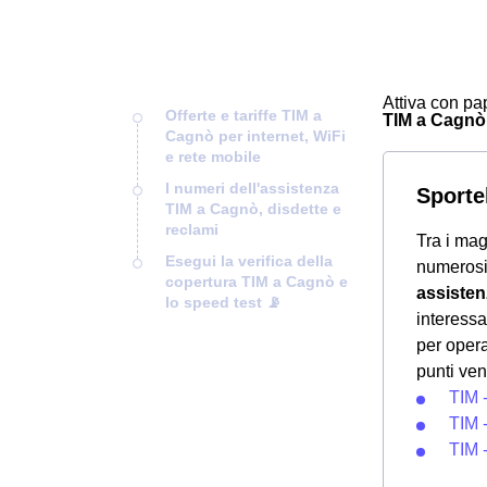
Attiva con pap
Offerte e tariffe TIM a
TIM a Cagnò, 
Cagnò per internet, WiFi
e rete mobile
I numeri dell'assistenza
Sportel
TIM a Cagnò, disdette e
reclami
Tra i mag
Esegui la verifica della
numeros
copertura TIM a Cagnò e
assisten
lo speed test 📡
interessa
per opera
punti ven
TIM 
TIM 
TIM 