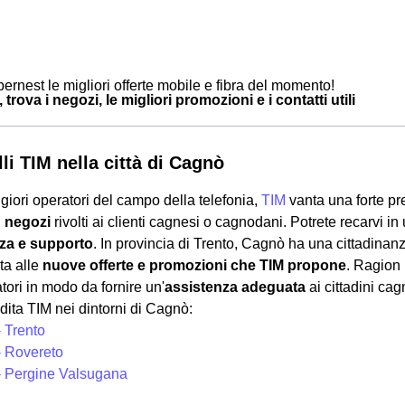
ernest le migliori offerte mobile e fibra del momento!
trova i negozi, le migliori promozioni e i contatti utili
li TIM nella città di Cagnò
giori operatori del campo della telefonia,
TIM
vanta una forte p
i
negozi
rivolti ai clienti cagnesi o cagnodani. Potrete recarvi i
za e supporto
. In provincia di Trento, Cagnò ha una cittadinanza
ta alle
nuove offerte e promozioni che TIM propone
. Ragion 
tori in modo da fornire un'
assistenza adeguata
ai cittadini ca
dita TIM nei dintorni di Cagnò:
- Trento
- Rovereto
- Pergine Valsugana