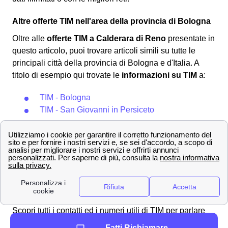
Altre offerte TIM nell'area della provincia di Bologna
Oltre alle
offerte TIM a Calderara di Reno
presentate in
questo articolo, puoi trovare articoli simili su tutte le
principali città della provincia di Bologna e d'Italia. A
titolo di esempio qui trovate le
informazioni su TIM
a:
TIM - Bologna
TIM - San Giovanni in Persiceto
Inoltre puoi tornare indietro alla pagina della regione
Emilia-Romagna e scoprire negozi e offerte TIM in
Emilia-Romagna e a
Bologna
per le altre città vicino alla
tua.
I numeri del servizio clienti TIM a Calderara di Reno,
come fare reclami e disdette
Scopri tutti i contatti ed i numeri utili di TIM per parlare
con l'assistenza clienti a Calderara di Reno. Inoltre
Fatti Richiamare