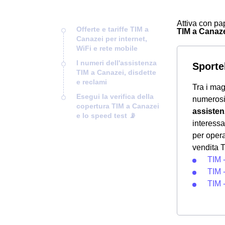
Attiva con pap
Offerte e tariffe TIM a
TIM a Canazei
Canazei per internet,
WiFi e rete mobile
I numeri dell'assistenza
Sportel
TIM a Canazei, disdette
e reclami
Tra i mag
Esegui la verifica della
numeros
copertura TIM a Canazei
assisten
e lo speed test 📡
interessa
per opera
vendita T
TIM 
TIM 
TIM 