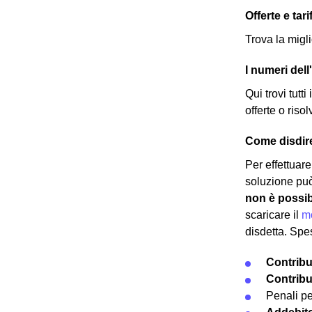
Offerte e tar
Trova la migli
I numeri dell
Qui trovi tutti
offerte o riso
Come disdire
Per effettuare
soluzione può 
non è possibi
scaricare il
mo
disdetta. Spe
Contribut
Contribut
Penali p