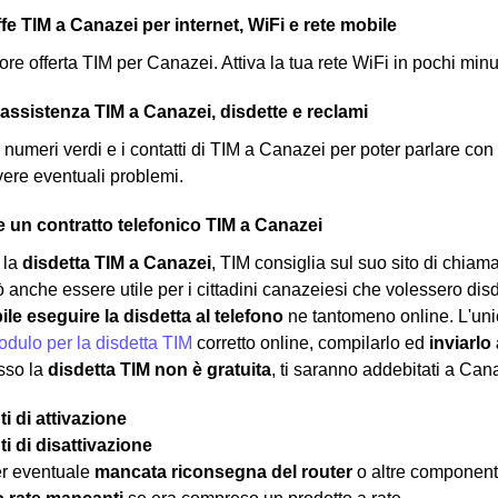
iffe TIM a Canazei per internet, WiFi e rete mobile
ore offerta TIM per Canazei. Attiva la tua rete WiFi in pochi min
'assistenza TIM a Canazei, disdette e reclami
 i numeri verdi e i contatti di TIM a Canazei per poter parlare con il
lvere eventuali problemi.
 un contratto telefonico TIM a Canazei
 la
disdetta TIM a Canazei
, TIM consiglia sul suo sito di chiama
anche essere utile per i cittadini canazeiesi che volessero disdir
le eseguire la disdetta al telefono
ne tantomeno online. L'unic
dulo per la disdetta TIM
corretto online, compilarlo ed
inviarlo
sso la
disdetta TIM non è gratuita
, ti saranno addebitati a Cana
i di attivazione
i di disattivazione
er eventuale
mancata riconsegna del router
o altre component