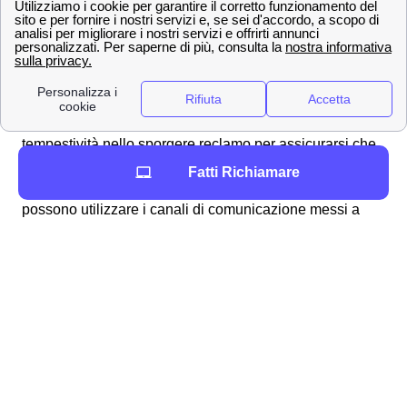
Come ottenere un rimborso o sporgere reclamo a
TIM a Celano? 📩
Possono esserci svariate ragioni per voler
sporgere un
reclamo alla TIM
di Celano: un
disservizio della rete
TIM
, per il
trasferimento del numero
o per
rinuncia
.
Quali che siano le ragioni, è fondamentale la
tempestività nello sporgere reclamo per assicurarsi che
TIM risponda nei modi e nei tempi adeguati. Per
inviare
Fatti Richiamare
un reclamo alla TIM
di Celano, gli abbonati celanesi
possono utilizzare i canali di comunicazione messi a
disposizione da TIM. In particolare, si può sporgere
reclamo:
Chiamando il
numero verde TIM
187 per
linea fissa (a Celano) o il 119 per linea
mobile
Inviando una
raccomandata A/R
al
seguente indirizzo: TIM Servizio Clienti,
Casella Postale 555, 00054 Fiumicino