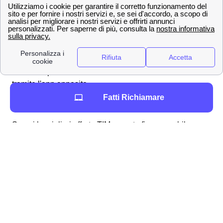
TIM Games
ha oltre 100 giochi disponibili a
5m2 al mese
TIM Music
per ascoltare tutta la tua musica
preferita
Ma ci sono innumerevoli altri prodotti e servizi che potrai
trovare dopo aver sottoscritto il tuo
abbonamento TIM
tramite l'app apposito.
Offerte e tariffe TIM a Chiari per internet, WiFi e rete
Fatti Richiamare
mobile
Scopri le migliori offerte TIM per rete fissa e mobile a
Chiari. Offerte per giovani, offerte TIM con dati illimitati o
con le migliori reti.
I numeri del servizio clienti TIM a Chiari, come fare
reclami e disdette
Scopri tutti i contatti ed i numeri utili di TIM per parlare
con l'assistenza clienti a Chiari. Inoltre scopri i canali