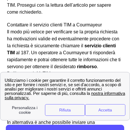
TIM. Prosegui con la lettura dell'articolo per sapere
come richiederlo.
Contattare il servizio clienti TIM a Courmayeur
Il modo più veloce per verificare se la propria richiesta
ha motivazioni valide ed eventualmente procedere con
la richiesta è sicuramente chiamare il
servizio clienti
TIM
al 187. Un operatore a Courmayeur ti risponderà
rapidamente e potrai ottenere tutte le informazioni che ti
servono per ottenere il desiderato
rimborso
.
Dall'area web MyTIM
È altresì possibile andare nell'area online dedicata
compilando il modulo nella sezione apposita
scrivici
per
formulare correttamente la richiesta di rimborso a
Courmayeur ed attendere la risposta ad uno degli
indirizzi forniti in sede di compilazione.
Raccomandata A/R o PEC
In alternativa è anche possibile inviare una
raccomandata A/R
all'indirizzo apposito:
Casella