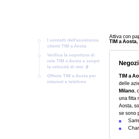
Attiva con pap
I contatti dell'assistenza
TIM a Aosta, 
clienti TIM a Aosta
Verifica la copertura di
rete TIM a Aosta e scopri
Negozi
la velocità di rete 📡
Offerte TIM a Aosta per
TIM a Ao
internet e telefono
delle az
Milano
, 
una fitta
Aosta, so
se sono p
Sarr
Char