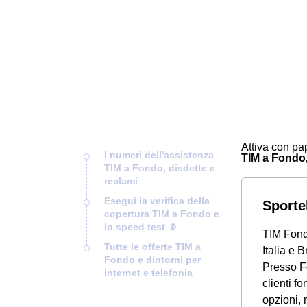
Attiva con pap
I numeri dell'assistenza
TIM a Fondo, 
TIM a Fondo, disdette e
reclami
Esegui la verifica della
Sportel
copertura TIM a Fondo e
lo speed test 📡
TIM Fondo
Tutte le offerte TIM a
Italia e 
Fondo e dintorni per
Presso 
internet e telefonia
clienti f
opzioni, 