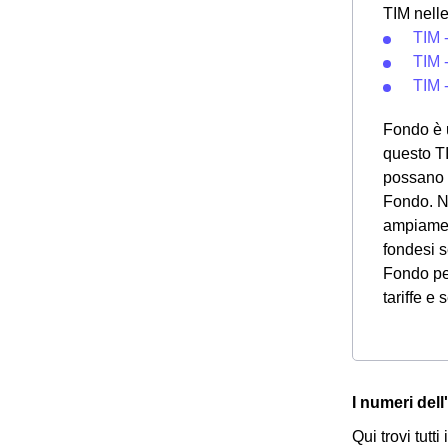
TIM nelle
TIM 
TIM 
TIM 
Fondo è u
questo TI
possano r
Fondo. Ne
ampiament
fondesi s
Fondo per
tariffe e 
I numeri del
Qui trovi tutti