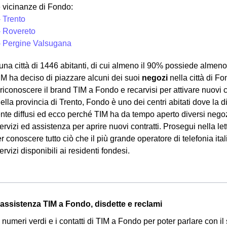
 vicinanze di Fondo:
- Trento
- Rovereto
- Pergine Valsugana
na città di 1446 abitanti, di cui almeno il 90% possiede almeno u
M ha deciso di piazzare alcuni dei suoi
negozi
nella città di Fo
iconoscere il brand TIM a Fondo e recarvisi per attivare nuovi cont
lla provincia di Trento, Fondo è uno dei centri abitati dove la 
e diffusi ed ecco perché TIM ha da tempo aperto diversi negozi
ervizi ed assistenza per aprire nuovi contratti. Prosegui nella le
 conoscere tutto ciò che il più grande operatore di telefonia ital
servizi disponibili ai residenti fondesi.
l'assistenza TIM a Fondo, disdette e reclami
 i numeri verdi e i contatti di TIM a Fondo per poter parlare con il s