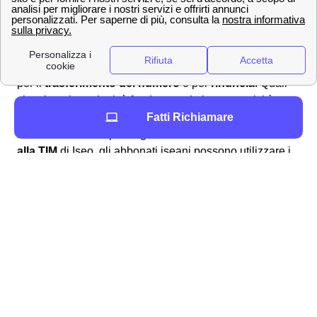
Come ottenere un rimborso o sporgere reclamo a
TIM a Iseo? 📩
Possono esserci svariate ragioni per voler
sporgere un
reclamo alla TIM
di Iseo: un
disservizio della rete TIM
,
per il
trasferimento del numero
o per
rinuncia
. Quali
che siano le ragioni, è fondamentale la tempestività
Fatti Richiamare
nello sporgere reclamo per assicurarsi che TIM risponda
nei modi e nei tempi adeguati. Per
inviare un reclamo
alla TIM
di Iseo, gli abbonati iseani possono utilizzare i
canali di comunicazione messi a disposizione da TIM. In
particolare, si può sporgere reclamo:
Chiamando il
numero verde TIM
187 per
linea fissa (a Iseo) o il 119 per linea mobile
Inviando una
raccomandata A/R
al
seguente indirizzo: TIM Servizio Clienti,
Casella Postale 555, 00054 Fiumicino
Scrivendo una mail a
[email protected]