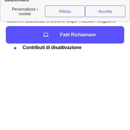
ed
inviarlo al provider
all'indirizzo postale per la
disdetta. Spesso la
disdetta TIM non è gratuita
, ti
saranno addebitati a Isola di Capo Rizzuto i seguenti
costi:
Fatti Richiamare
Contributi di attivazione
Contributi di disattivazione
Penali per eventuale
mancata riconsegna
del router
o altre componenti
Addebito rate mancanti
se era compreso un
prodotto a rate
Inviare un reclamo a TIM a Isola di Capo Rizzuto 📩
Vuoi per un'
indebita fatturazione a Isola di Capo
Rizzuto, vuoi per un disservizio, vuoi per un errore di
addebito
, può rendersi necessario
fare domanda di
rimborso
a TIM. Prosegui con la lettura dell'articolo per
sapere come richiederlo.