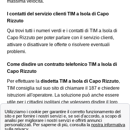
massima velocità.
I contatti del servizio clienti TIM a Isola di Capo
Rizzuto
Qui trovi tutti i numeri verdi e i contatti di TIM a Isola di
Capo Rizzuto per poter parlare con il servizio clienti,
attivare o disattivare le offerte o risolvere eventuali
problemi.
Come disdire un contratto telefonico TIM a Isola di
Capo Rizzuto
Per effettuare la
disdetta TIM a Isola di Capo Rizzuto
,
TIM consiglia sul suo sito di chiamare il 187 e chiedere
istruzioni all'operatore. La soluzione può anche essere
utile per i cittadini isolitani che volessero disdire il loro
contratto internet o telefono. Però,
non è possibile
eseguire la disdetta al telefono
ne tantomeno online.
L'unico modo per i cittadini isolitani è quello di scaricare
il
modulo per la disdetta TIM
corretto online, compilarlo