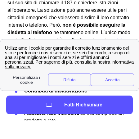
sul suo sito di chiamare il 187 e chiedere istruzioni
all'operatore. La soluzione può anche essere utile per i
cittadini omegnesi che volessero disdire il loro contratto
internet o telefono. Però,
non è possibile eseguire la
disdetta al telefono
ne tantomeno online. L'unico modo
per i cittadini omegnesi è quello di scaricare il
modulo
per la disdetta TIM
corretto online, compilarlo ed
inviarlo
al provider
all'indirizzo postale per la disdetta. Spesso
la
disdetta TIM non è gratuita
, ti saranno addebitati a
Omegna i seguenti costi:
Contributi di attivazione
Contributi di disattivazione
Penali per eventuale
mancata riconsegna
Fatti Richiamare
del router
o altre componenti
Addebito rate mancanti
se era compreso un
prodotto a rate
Inviare un reclamo a TIM a Omegna 📩