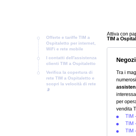
Attiva con pap
Offerte e tariffe TIM a
TIM a Ospitale
Ospitaletto per internet,
WiFi e rete mobile
I contatti dell'assistenza
Negozi
clienti TIM a Ospitaletto
Verifica la copertura di
Tra i mag
rete TIM a Ospitaletto e
numeros
scopri la velocità di rete
assisten
📡
interessa
per opera
vendita T
TIM 
TIM 
TIM -