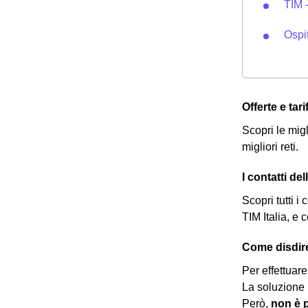
TIM 
Ospit
Offerte e tar
Scopri le migl
migliori reti.
I contatti de
Scopri tutti i 
TIM Italia, e
Come disdire
Per effettuare
La soluzione p
Però,
non è p