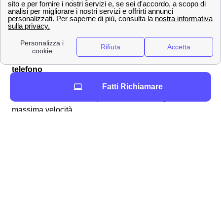
gratuito, che verrà consegnato in casa da un tecnico
specializzato che procederà all'installazione.
TIM
Expert
per questo servizio ha un costo totale di 99m2
all'anno.
Offerte TIM a Palazzolo Acreide per internet e
telefono
Trova la migliore offerta TIM per Palazzolo Acreide.
Fatti Richiamare
Attiva la tua rete WiFi in pochi minuti e naviga alla
massima velocità.
Non solo Palazzolo Acreide; scopri le offerte TIM per
altre città in provincia di Siracusa
Il mondo TIM non si limita a Palazzolo Acreide, vieni a
conoscere tutte le
promozioni TIM più convenienti
e
come sottoscriverle nei punti TIM vicini a te! Vieni a
vedere tutte le offerte recandoti a:
TIM - Avola