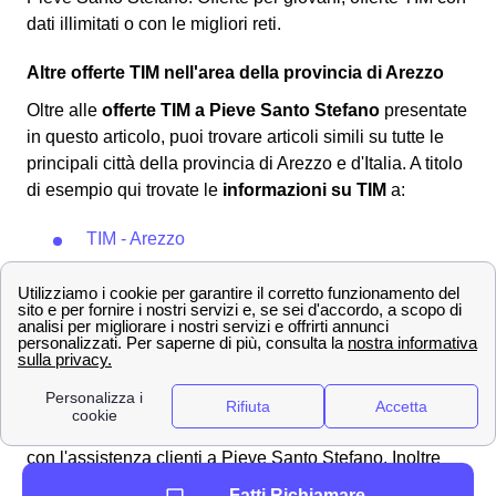
dati illimitati o con le migliori reti.
Altre offerte TIM nell'area della provincia di Arezzo
Oltre alle
offerte TIM a Pieve Santo Stefano
presentate
in questo articolo, puoi trovare articoli simili su tutte le
principali città della provincia di Arezzo e d'Italia. A titolo
di esempio qui trovate le
informazioni su TIM
a:
TIM - Arezzo
Inoltre puoi tornare indietro alla pagina della regione
Toscana e scoprire negozi e offerte TIM in Toscana e a
Arezzo
per le altre città vicino alla tua.
I numeri del servizio clienti TIM a Pieve Santo
Stefano, come fare reclami e disdette
Scopri tutti i contatti ed i numeri utili di TIM per parlare
con l'assistenza clienti a Pieve Santo Stefano. Inoltre
scopri i canali social di TIM Italia, e come effettuare una
Fatti Richiamare