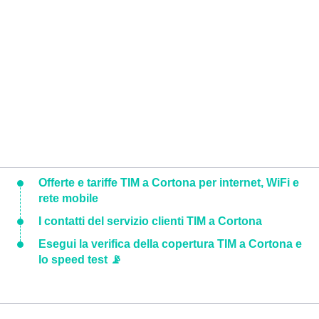
Offerte e tariffe TIM a Cortona per internet, WiFi e
rete mobile
I contatti del servizio clienti TIM a Cortona
Esegui la verifica della copertura TIM a Cortona e
lo speed test 📡