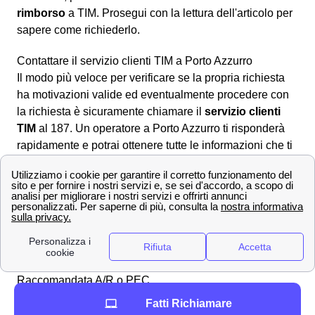
rimborso
a TIM. Prosegui con la lettura dell'articolo per
sapere come richiederlo.
Contattare il servizio clienti TIM a Porto Azzurro
Il modo più veloce per verificare se la propria richiesta
ha motivazioni valide ed eventualmente procedere con
la richiesta è sicuramente chiamare il
servizio clienti
TIM
al 187. Un operatore a Porto Azzurro ti risponderà
rapidamente e potrai ottenere tutte le informazioni che ti
servono per ottenere il desiderato
rimborso
.
Dall'area web MyTIM
È altresì possibile andare nell'area online dedicata
compilando il modulo nella sezione apposita
scrivici
per
formulare correttamente la richiesta di rimborso a Porto
Azzurro ed attendere la risposta ad uno degli indirizzi
forniti in sede di compilazione.
Raccomandata A/R o PEC
In alternativa è anche possibile inviare una
Fatti Richiamare
raccomandata A/R
all'indirizzo apposito:
Casella