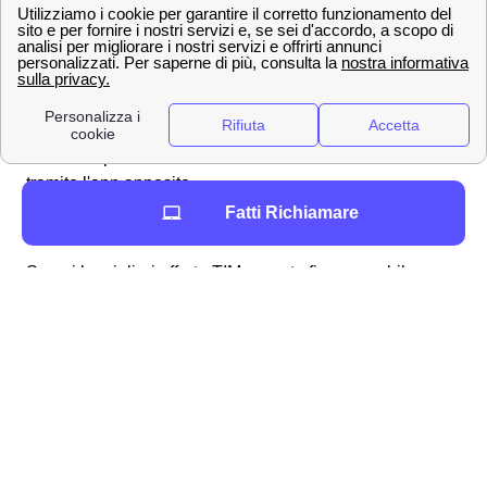
TIM Games
ha oltre 100 giochi disponibili a
5m2 al mese
TIM Music
per ascoltare tutta la tua musica
preferita
Ma ci sono innumerevoli altri prodotti e servizi che potrai
trovare dopo aver sottoscritto il tuo
abbonamento TIM
tramite l'app apposito.
Offerte e tariffe TIM a Saluzzo per internet, WiFi e rete
Fatti Richiamare
mobile
Scopri le migliori offerte TIM per rete fissa e mobile a
Saluzzo. Offerte per giovani, offerte TIM con dati illimitati
o con le migliori reti.
I numeri del servizio clienti TIM a Saluzzo, come fare
reclami e disdette
Scopri tutti i contatti ed i numeri utili di TIM per parlare
con l'assistenza clienti a Saluzzo. Inoltre scopri i canali